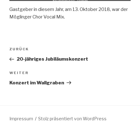
YoungVoices, Tamm
Gastgeber in diesem Jahr, am 13. Oktober 2018, war der
Möglinger Chor Vocal Mix.
Beitragsnavigation
Vorheriger
ZURÜCK
Beitrag
20-jähriges Jubiläumskonzert
Nächster
WEITER
Beitrag
Konzert im Wallgraben
Impressum
Stolz präsentiert von WordPress