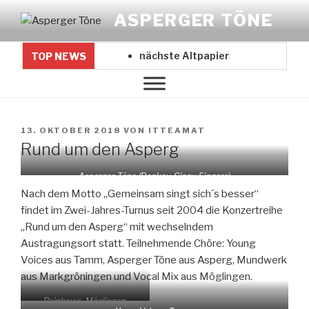
Zum
ASPERGER TÖNE
Inhalt
springen
nächste Altpapiersammlung 18.0
TOP NEWS
VERÖFFENTLICHT
13. OKTOBER 2018
VON
ITTEAMAT
AM
Rund um den Asperg
Asperger Töne (Donkey-Gipsy-Singers)
Nach dem Motto „Gemeinsam singt sich´s besser“
findet im Zwei-Jahres-Turnus seit 2004 die Konzertreihe
„Rund um den Asperg“ mit wechselndem
Austragungsort statt. Teilnehmende Chöre: Young
Voices aus Tamm, Asperger Töne aus Asperg, Mundwerk
aus Markgröningen und Vocal Mix aus Möglingen.
Rainbows, Möglingen