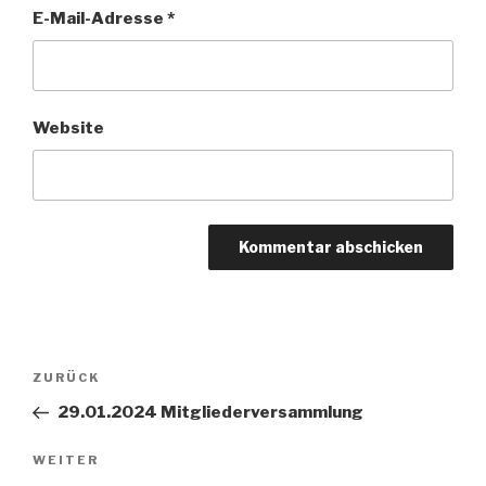
E-Mail-Adresse
*
Website
Beitragsnavigation
Vorheriger
ZURÜCK
Beitrag
29.01.2024 Mitgliederversammlung
Nächster
WEITER