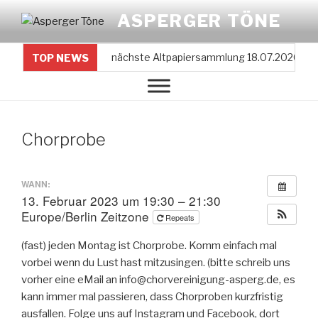
Zum
ASPERGER TÖNE
Inhalt
springen
nächste Altpapiersammlung 18.07.2026
TOP NEWS
Chorprobe
WANN:
13. Februar 2023 um 19:30 – 21:30
Europe/Berlin Zeitzone
Repeats
(fast) jeden Montag ist Chorprobe. Komm einfach mal
vorbei wenn du Lust hast mitzusingen. (bitte schreib uns
vorher eine eMail an info@chorvereinigung-asperg.de, es
kann immer mal passieren, dass Chorproben kurzfristig
ausfallen. Folge uns auf Instagram und Facebook, dort