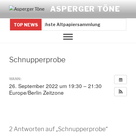
Zum
ASPERGER TÖNE
Inhalt
springen
nächste Altpapiersammlung 18.07.2026
TOP NEWS
Schnupperprobe
WANN:
26. September 2022 um 19:30 – 21:30
Europe/Berlin Zeitzone
2 Antworten auf „Schnupperprobe“