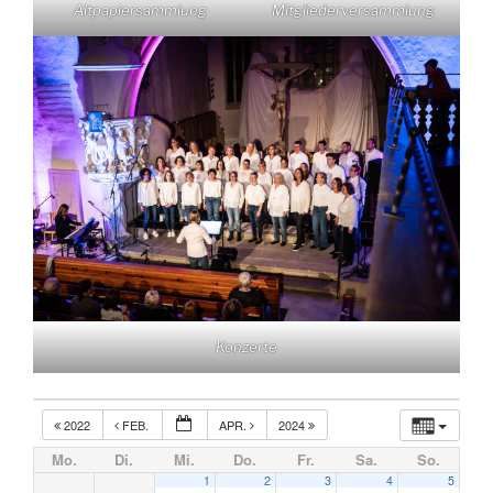
Altpapiersammlung
Mitgliederversammlung
Konzerte
2022
FEB.
APR.
2024
Mo.
Di.
Mi.
Do.
Fr.
Sa.
So.
1
2
3
4
5